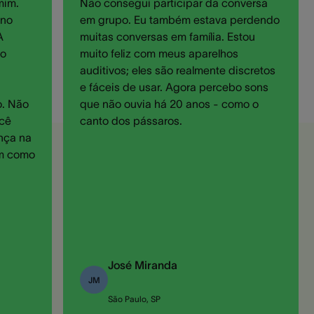
mim.
Não consegui participar da conversa
 no
em grupo. Eu também estava perdendo
A
muitas conversas em família. Estou
to
muito feliz com meus aparelhos
auditivos; eles são realmente discretos
e fáceis de usar. Agora percebo sons
o. Não
que não ouvia há 20 anos - como o
ocê
canto dos pássaros.
nça na
em como
José Miranda
JM
São Paulo, SP