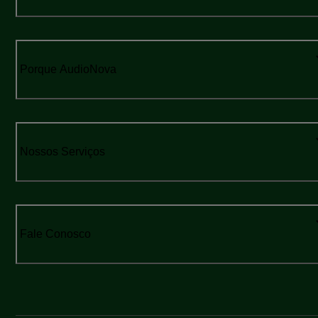
Porque AudioNova
Nossos Serviços
Fale Conosco