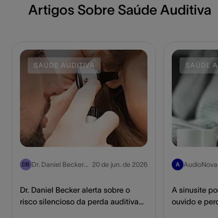
Artigos Sobre Saúde Auditiva
SAÚDE AUDITIVA
SAÚDE A
Dr. Daniel Becker,
20 de jun. de 2026
AudioNova
DB
A
Pediatra
Dr. Daniel Becker alerta sobre o
A sinusite p
risco silencioso da perda auditiva
ouvido e per
entre crianças e adolescentes