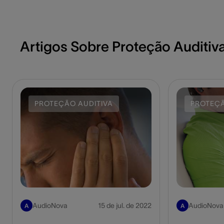
Artigos Sobre Proteção Auditiv
PROTEÇÃO AUDITIVA
PROTEÇÃ
AudioNova
15 de jul. de 2022
AudioNova
A
A