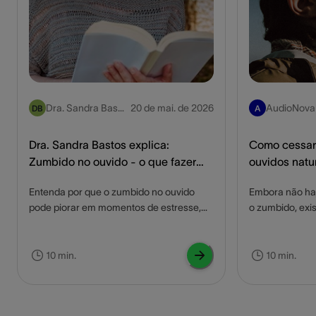
Dra. Sandra Bast
20 de mai. de 2026
AudioNova
DB
A
os, Médica Otorri
no
Dra. Sandra Bastos explica:
Como cessar
Zumbido no ouvido - o que fazer
ouvidos natu
quando ele começa a incomodar
Entenda por que o zumbido no ouvido
Embora não haj
mais?
pode piorar em momentos de estresse,
o zumbido, exi
ansiedade, silêncio ou cansaço e
naturais que p
descubra quais estratégias, tratamentos
sintomas e mel
e cuidados com a saúde auditiva ajudam
Essas estraté
10 min.
10 min.
a reduzir o incômodo, melhorar o sono,
no estilo de vi
aliviar os sintomas e recuperar sua
algumas dicas
qualidade de vida.
zumbido natur