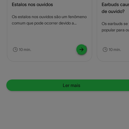
Estalos nos ouvidos
Earbuds cau
de ouvido?
Os estalos nos ouvidos são um fenômeno
comum que pode ocorrer devido a
Os earbuds se
mudanças de pressão, ou movimentação
popular para o
da mandíbula. Embora frequentemente
mas seu uso ex
inofensivos, esses estalos podem ser
para problemas
acompanhados por desconforto ou até
artigo saiba no
10 min.
10 min.
dor, indicando possíveis problemas
earbuds na saú
auditivos. Neste artigo saiba o que são os
como se preven
estalo nos ouvidos, suas causas e dicas
sobre como estalar os ouvidos de
maneira segura.
Ler mais