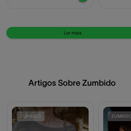
diagnóstico e tratamento adequados.
condições como
Neste artigo aprenda o que é zumbido,
aprenda tudo q
seus tipos, doenças co-relacionadas,
timpanometria,
tratamentos e saiba e como fazer o teste
frequentemente
de zumbido.
profissionais d
Ler mais
Artigos Sobre Zumbido
ZUMBIDO
ZUMBID