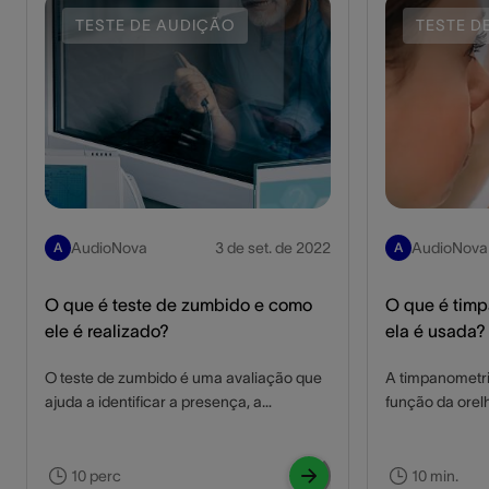
brasileiro vem se alterando nos últimos
TESTE DE AUDIÇÃO
TESTE D
anos com a oferta de emprego para
pessoas com deficiência auditiva. Assim,
as empresas que reservam um número
certo de vagas para deficientes visam
capacitar tais trabalhadores para que
eles também tenham oportunidades. A
seguir listamos informações importantes
sobre o assunto. Acompanhe!
AudioNova
3 de set. de 2022
AudioNova
A
A
O que é teste de zumbido e como
O que é timp
ele é realizado?
ela é usada?
O teste de zumbido é uma avaliação que
A timpanometri
ajuda a identificar a presença, a
função da orel
intensidade e as possíveis causas do
mobilidade do 
zumbido auditivo, proporcionando
variações de p
informações essenciais para um
diagnosticar p
10 perc
10 min.