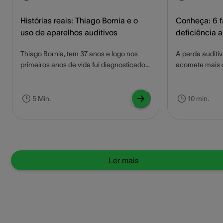
Histórias reais: Thiago Bornia e o
Conheça: 6 
uso de aparelhos auditivos
deficiência a
Thiago Bornia, tem 37 anos e logo nos
A perda auditi
primeiros anos de vida fui diagnosticado
acomete mais 
com uma perda auditiva moderada. Neste
no mundo. O d
artigo conheça a história de Thiago e
auditiva pode 
como os aparelhos auditivos mudaram
desde a infânci
5 Min.
10 min.
sua vida para melhor.
devido a divers
importante en
coragem e busc
tendo em vista
limitação que 
Ler mais
fazerem o que
disso são os f
auditiva.