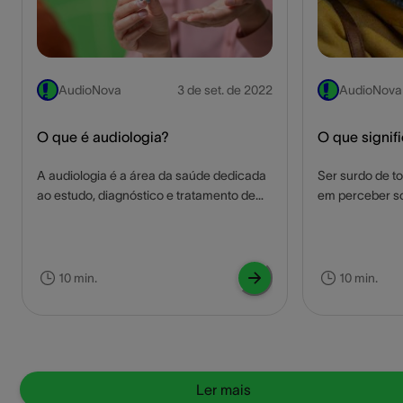
AudioNova
3 de set. de 2022
AudioNova
O que é audiologia?
O que signifi
A audiologia é a área da saúde dedicada
Ser surdo de to
ao estudo, diagnóstico e tratamento de
em perceber so
distúrbios auditivos e de equilíbrio. Neste
frequências. N
artigo saiba melhor o que é audiologia,
o que é ser sur
tipos de estudos, o que fazem e onde
funciona, sinai
atuam esses profissionais que podem
causas e o que
10 min.
10 min.
melhorar a qualidade de vida dos
pessoas com e
pacientes.
Ler mais