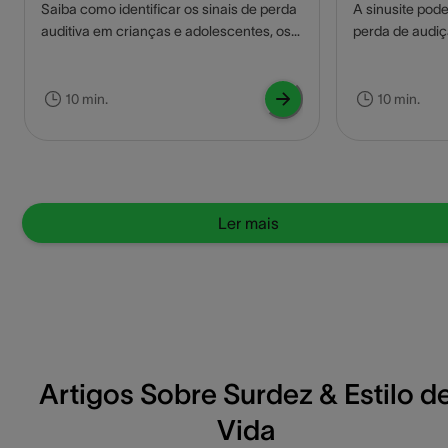
Saiba como identificar os sinais de perda
A sinusite pod
auditiva em crianças e adolescentes, os
perda de audiç
riscos do uso de fones de ouvido e como
que afeta as t
proteger a saúde auditiva desde cedo.
responsáveis p
pressão no ouv
10 min.
10 min.
saiba mais sob
causar dos de 
tratamentos e 
médica especia
Ler mais
Artigos Sobre Surdez & Estilo d
Vida