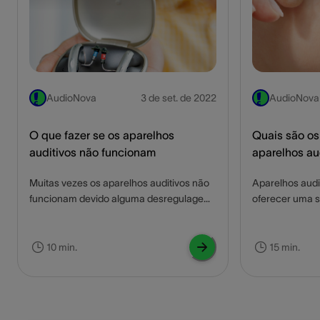
AudioNova
3 de set. de 2022
AudioNova
O que fazer se os aparelhos
Quais são os
auditivos não funcionam
aparelhos au
Muitas vezes os aparelhos auditivos não
Aparelhos audi
funcionam devido alguma desregulagem,
oferecer uma s
ajuste, ou algum outro tipo de problema
quem enfrenta 
que pode ser facilmente resolvido pelo
termos de qual
próprio usuário, sem necessidade de um
tecnológicos,
10 min.
15 min.
profissional. Neste artigo descubra os
modelos mais 
problemas mais comuns dos aparelhos
compensam? Ne
auditivos e o que você pode fazer para
vantagens e d
corrigi-los.
auditivos barat