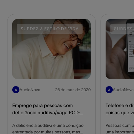
SURDEZ & ESTILO DE VIDA
SURDEZ 
AudioNova
26 de mar. de 2020
AudioNova
A
A
Emprego para pessoas com
Telefone e di
deficiência auditiva/vaga PCD:
coisas que v
entenda os direitos!
A deficiência auditiva é uma condição
Pessoas com pe
enfrentada por muitas pessoas, mas
uma important