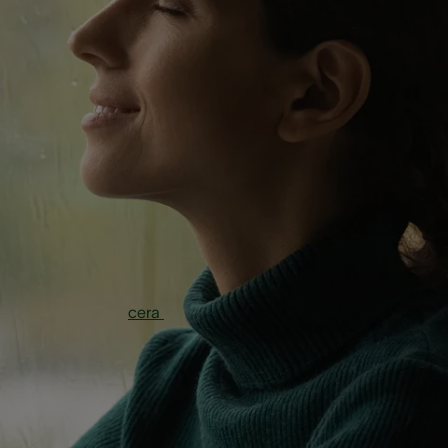
auditivos. Por isso, separamos aqui alguns mitos e verdad
sobre surdez. Confira!
1. Cera de ouvido em
excesso pode causar
algum tipo de surdez
Na verdade, a
cera
quando fica acumulada em grande
quantidade dentro do ouvido, causa o que os médicos
identificam como “rolha de cera”. Ou seja, uma barreira de
cerume que impede o som de chegar ao tímpano.
Não é necessariamente um tipo de surdez. Afinal,