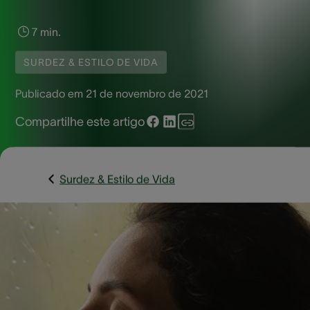
7 min.
SURDEZ & ESTILO DE VIDA
Publicado em
21 de novembro de 2021
Compartilhe este artigo
Surdez & Estilo de Vida
A surdez é cercada por muitos mitos e verdades que pod
impactar a forma como a sociedade percebe e interage c
pessoas surdas. Compreender esses equívocos é
fundamental para promover a inclusão e desmistificar
preconceitos. Neste contexto, é importante separar fatos 
ficção para apoiar melhor aqueles que enfrentam desafios