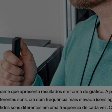
xatamente esse teste e em que situações deve ser feito?
ra que serve o audiograma. Além disso, vamos apresenta
 e como pode ser interpretado. Continue a leitura e sai
 o audiograma, como
e serve?
ame que apresenta resultados em forma de gráfico. A p
ferentes sons, ora com frequência mais elevada (sons a
itidos sons diferentes em uma frequência de cada vez. O