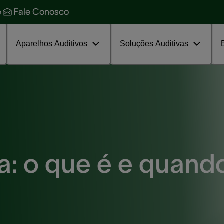
ecnologia de ponta
World of Heari
e
Fale Conosco
oluções para zumbido
Assinar grátis agora
rograma de tratamento
Aparelhos Auditivos
Soluções Auditivas
: o que é e quand