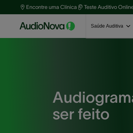
Primeiros passos nova audição
T
Encontre uma Clínica
Teste Auditivo Onlin
S
P
Saúde Auditiva
Audiograma
ser feito