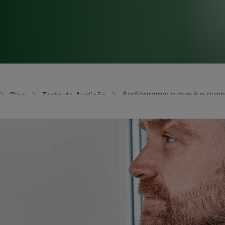
Audiograma: o que é e quand
Blog
Teste de Audição
rcebe que não está ouvindo muito bem e procura um e
profissional e, dentre eles, está uma espécie de teste c