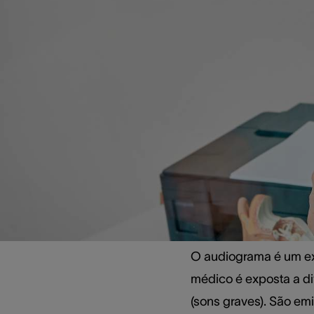
No entanto, o que é e
é, como funciona e pa
o que pode demonstrar
O que é
para qu
O audiograma é um ex
médico é exposta a di
(sons graves). São em