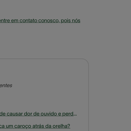
entre em contato conosco, pois nós
centes
A sinusite pode causar dor de ouvido e perda de audição?
ica um caroço atrás da orelha?