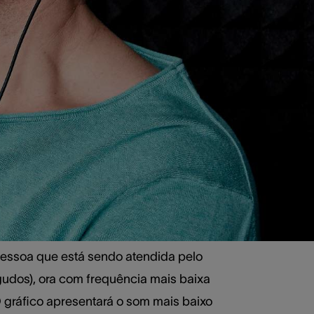
 Neste post, nós vamos explicar o que
r as ocasiões em que ele é indicado,
ba mais sobre o assunto.
 funciona e
essoa que está sendo atendida pelo
gudos), ora com frequência mais baixa
 gráfico apresentará o som mais baixo