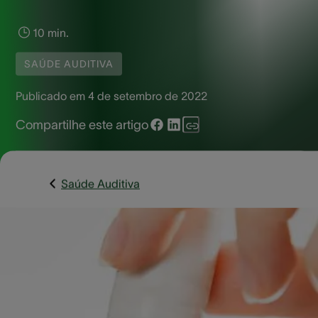
10 min.
SAÚDE AUDITIVA
Publicado em
4 de setembro de 2022
Compartilhe este artigo
Saúde Auditiva
Se você já tiver sofrido de infecção no ouvido, sabe como
essa condição pode ser dolorosa. Antes de procurar a aju
de um profissional de saúde, muitas pessoas tentarão ach
um remédio caseiro eficaz ou um medicamento vendido s
prescrição médica para aliviar a dor e o desconforto. As g
otológicas estão entre os tipos de medicamentos mais