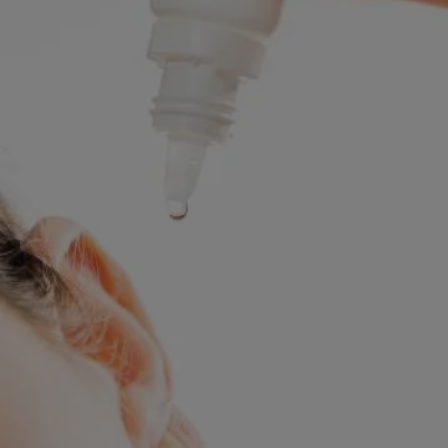
comuns que as pessoas consideram como possível opção
tratamento ao lidar com uma ampla gama de problemas
relacionados às orelhas.
Neste artigo
As gotas otológicas ajudam nas infecções de
ouvido?
Para quais outras condições posso usar as gota
otológicas?
Como usar as gotas otológicas corretamente?
O que não fazer ao usar gotas otológicas?