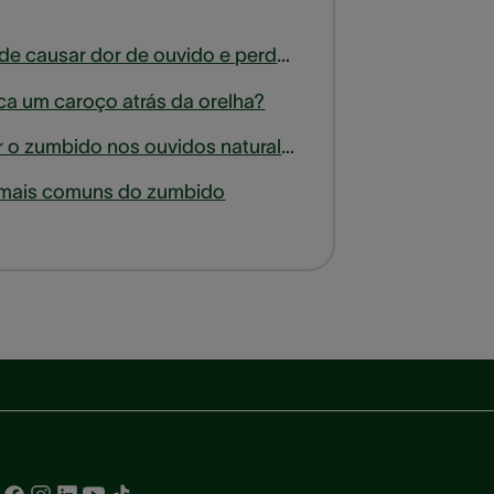
A sinusite pode causar dor de ouvido e perda de audição?
ica um caroço atrás da orelha?
Como cessar o zumbido nos ouvidos naturalmente
 mais comuns do zumbido