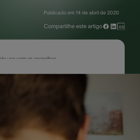
Publicado em
14 de abril de 2020
Compartilhe este artigo
 de uso com os aparelhos
ndrina no Paraná, 5 meses depois de
icando ‘audível’
de forma ampla.