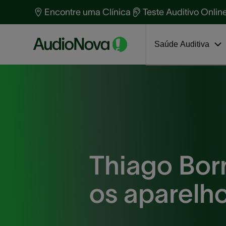
Primeiros passos nova audição
T
Encontre uma Clínica
Teste Auditivo Onlin
S
P
Saúde Auditiva
Thiago Bor
os aparelh