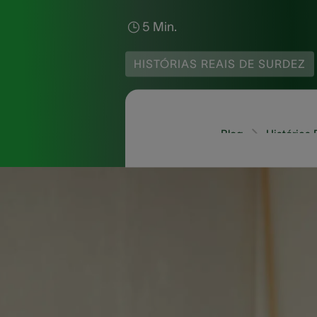
5 Min.
HISTÓRIAS REAIS DE SURDEZ
Blog
Histórias
AudioNova Brasil
Veja o lindo depoimen
voltar a ouvir os sons 
“Hoje já são 5 meses