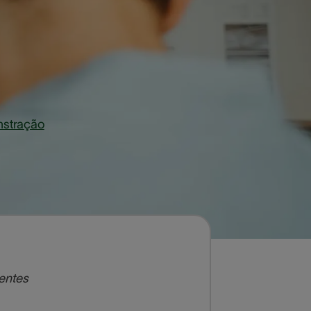
stração
e sinta a diferença com o uso
centes