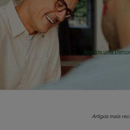
“
 possui alguma dificuldade auditiva?
Agende uma Demon
Artigos mais re