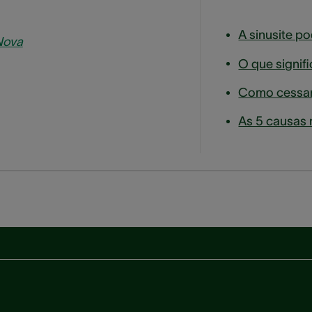
Nova
O que signif
As 5 causas