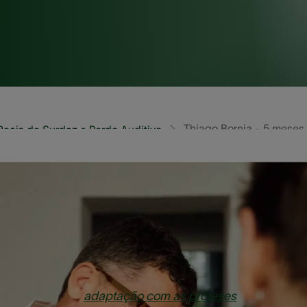
Thiago Bornia - 5 meses
 Reais de Surdez e Perda Auditiva
to de Thiago Bornia, cliente AudioNova da clínica de Lo
da vida.
 no processo de
adaptação com as próteses
e
tudo vem f