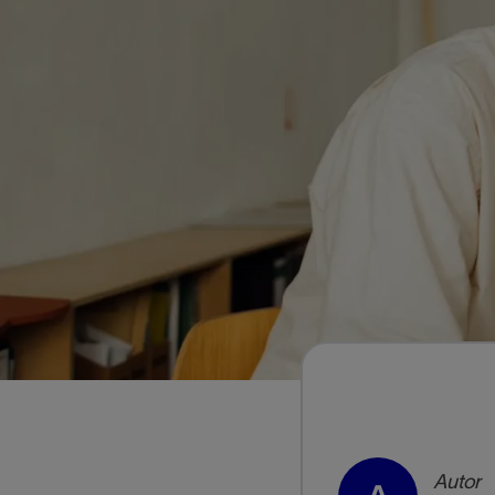
Você, ou seu familiar,
dos aparelhos!
Autor