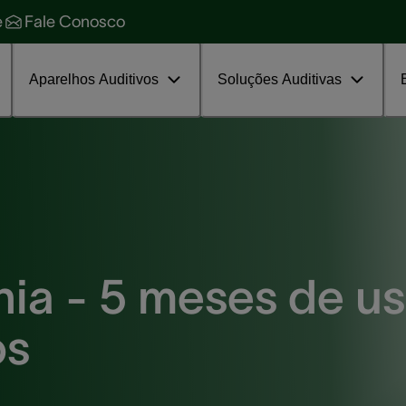
ecnologia de ponta
World of Heari
e
Fale Conosco
oluções para zumbido
Assinar grátis agora
rograma de tratamento
Aparelhos Auditivos
Soluções Auditivas
nia - 5 meses de u
os