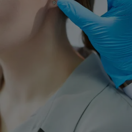
para a organização sem fins lucrativos Hear the World
Foundation.
Audição é a nossa paixão
3 de março é o Dia Mundial da Audição, organizado
anualmente pela Organização Mundial da Saúde (OMS). E
ano, vários eventos acontecerão em todo o mundo sob o l
“Verifique sua audição”. O objetivo é comum: chamar a
atenção para a importância da identificação precoce e
intervenção adequada da perda auditiva.
Muitas pessoas convivem com uma perda auditiva não
tratada e não percebem que já não estão mais ouvindo cer
sons e palavras e acabam achando que isso é normal, ou