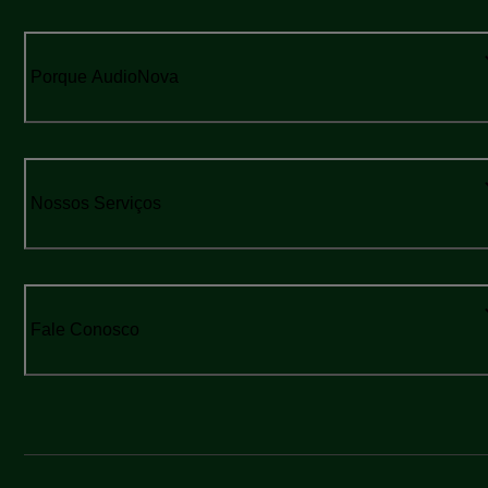
Porque AudioNova
Nossos Serviços
Fale Conosco