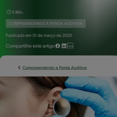
5 Min.
COMPREENDENDO A PERDA AUDITIVA
Publicado em
31 de março de 2020
Compartilhe este artigo
Compreendendo a Perda Auditiva
O #DiaMundialDaAudição ( #WorldhearingDay ) acontece 
dia 3 de março. Apoiando a campanha global “Cheque su
Saúde Auditiva” da OMS (Organização Mundial de Saúde),
Audium e o grupo Sonova irão dar suporte a essa causa c
seu próprio teste de audição online. Para cada teste online
concluído no site da Audium doaremos um dólar (US$1,00)