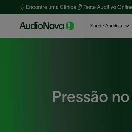
Primeiros passos nova audição
T
Encontre uma Clínica
Teste Auditivo Onlin
S
P
Saúde Auditiva
Pressão no