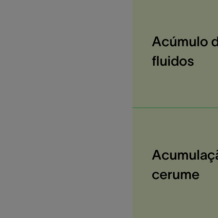
Acúmulo 
fluidos
Acumulaç
cerume