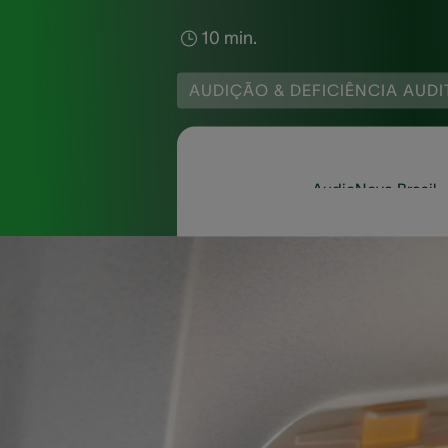
10 min.
AUDIÇÃO & DEFICIÊNCIA AUDI
AudioNova Brasil
Pegar um resfriado ou 
como escorrimento nas
Já que seus ouvidos,
atinge a outra. Cong
encontrar ao tratar d