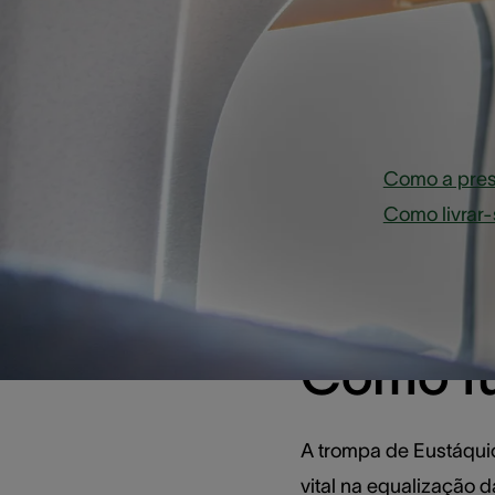
Resum
Como a pres
Como livrar-
Como fu
A trompa de Eustáqui
vital na equalização 