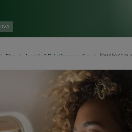
TIVA
Pressão no ouv
Blog
Audição & Deficiência auditiva
gripe pode fazê-lo se sentir miserável. É ruim o suficient
al, ouvido entupido, pressão nos seios nasais - mas se
 nariz e garganta são todos bem interconectados, um p
estionamento do ouvido é um exemplo dos muitos sintom
e condições que impactam seus seios nasais, nariz ou ga