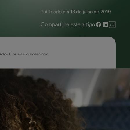
Publicado em
18 de julho de 2019
Compartilhe este artigo
ido: Causas e soluções
e ter de tratar com sintomas irritantes
us problemas raramente terminam aí.
roblema em uma área frequentemente
as desconfortáveis que você pode
rganta.