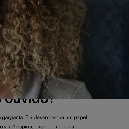
o ouvido?
à garganta. Ela desempenha um papel
o você espirra, engole ou boceja.