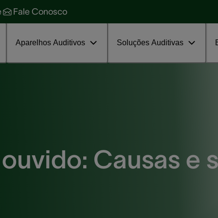
ecnologia de ponta
World of Heari
e
Fale Conosco
oluções para zumbido
Assinar grátis agora
rograma de tratamento
Aparelhos Auditivos
Soluções Auditivas
 ouvido: Causas e 