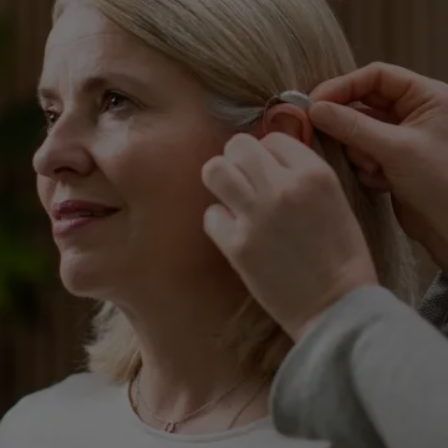
Na maioria dos casos, os idosos demoram muito – em méd
7 anos – para perceber que estão com alguma deficiência
sua audição. Além disso, custam a procurar um médico.
Como consequência, essa perda provoca uma série de
prejuízos para o seu dia-a-dia.
O uso do aparelho auditivo, portanto, é fundamental para
aumentar a qualidade de vida dos idosos. Entenda, a segui
a importância do seu uso.
Benefícios do aparelho
auditivo
O uso do aparelho auditivo traz inúmeros benefícios para o
idosos, melhorando seu convívio social, seu lazer e suas