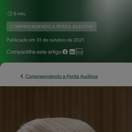
8 min.
COMPREENDENDO A PERDA AUDITIVA
Publicado em
31 de outubro de 2021
Compartilhe este artigo
Compreendendo a Perda Auditiva
O envelhecimento é uma das principais causas da
deficiência auditiva. Com o passar dos anos, há uma
degeneração natural das estruturas responsáveis pela
audição, levando muitas pessoas a apresentarem,
gradualmente, algum nível de perda auditiva.