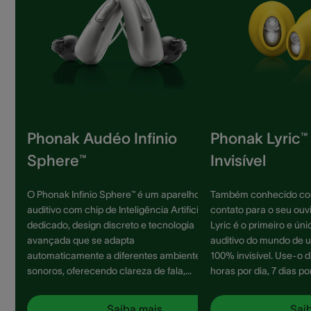
Phonak Audéo Infinio
Phonak Lyric
Sphere™
Invisível
O Phonak Infinio Sphere™ é um aparelho
Também conhecido com
auditivo com chip de Inteligência Artificial
contato para o seu ouv
dedicado, design discreto e tecnologia
Lyric é o primeiro e ún
avançada que se adapta
auditivo do mundo de 
automaticamente a diferentes ambientes
100% invisível. Use-o 
sonoros, oferecendo clareza de fala,
horas por dia, 7 dias p
conforto e conectividade moderna.
as atividades diárias,
dormir e fazer exercíci
Saiba mais
Sai