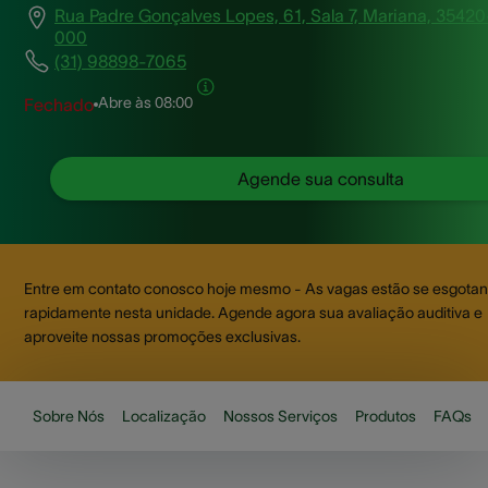
Rua Padre Gonçalves Lopes, 61, Sala 7, Mariana, 35420
000
(31) 98898-7065
Abre às
08:00
Fechado
Agende sua consulta
Entre em contato conosco hoje mesmo - As vagas estão se esgota
rapidamente nesta unidade. Agende agora sua avaliação auditiva e
aproveite nossas promoções exclusivas.
Sobre Nós
Localização
Nossos Serviços
Produtos
FAQs