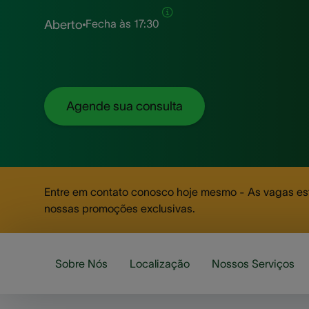
Fecha às
17:30
Aberto
Agende sua consulta
Entre em contato conosco hoje mesmo - As vagas est
nossas promoções exclusivas.
Sobre Nós
Localização
Nossos Serviços