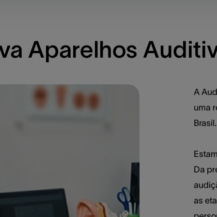
a Aparelhos Auditiv
A Aud
uma r
Brasil.
Estam
Da pr
audiç
as et
perso