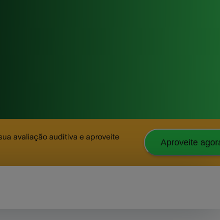
a avaliação auditiva e aproveite
Aproveite agor