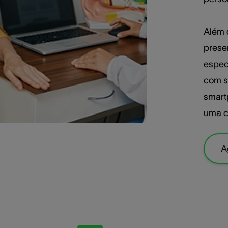
Além 
prese
espec
com s
smart
uma c
A