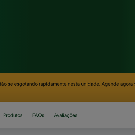
ão se esgotando rapidamente nesta unidade. Agende agora su
Produtos
FAQs
Avaliações